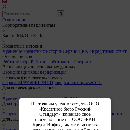
О компании
Корпоративным клиентам
Банки, МФО и КПК
Кредитные истории:
Хранение кредитных историй
Сервис ЦККИ
Кредитный отчет
Оценка рисков
Рейтинг Бюро
Рейтинг работодателя
Скоринг
Верификация персональных данных:
Верификация
Хэш-верификация
Сервисы федеральных служб:
Сервис ЕГРЮЛ/ЕГРИП
Проверка паспорта
ФССП
Для коллекторских агенств
Хранение кредитных историй
ФССП
Для страховых компаний
Настоящим уведомляем, что ООО
«Кредитное бюро Русский
Скоринг
Верификация
Хэш-верификация
Проверка паспорта
Стандарт» изменило свое
Для ЖКУ
наименование на ООО «БКИ
КредитИнфо», так же изменился
Хранение кредитных историй
адрес официального сайта Бюро, в