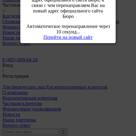
Частным клиентам
связи с чем перенаправляем Вас на
новый адрес официального сайта
Кредитный отчет
Запрос/выписка ЦККИ
Скоринг
Бюро
Оповещения
Подписка
Исправление кредитной истории
Автоматическое перенаправление через
Финансовым управляющим
10 секунд...
Новости
Перейти на новый сайт
Наши партнеры
Вопрос-ответ
8 (495) 609-64-24
Вход
/
Регистрация
Для физических лиц
Для корпоративных клиентов
О компании
Корпоративным клиентам
Частным клиентам
Финансовым управляющим
Новости
Наши партнеры
Вопрос-ответ