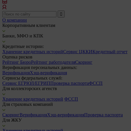
О компании
Корпоративным клиентам
Банки, МФО и КПК
Кредитные истории:
Хранение кредитных историй
Сервис ЦККИ
Кредитный отчет
Оценка рисков
Рейтинг Бюро
Рейтинг работодателя
Скоринг
Верификация персональных данных:
Верификация
Хэш-верификация
Сервисы федеральных служб:
Сервис ЕГРЮЛ/ЕГРИП
Проверка паспорта
ФССП
Для коллекторских агенств
Хранение кредитных историй
ФССП
Для страховых компаний
Скоринг
Верификация
Хэш-верификация
Проверка паспорта
Для ЖКУ
Хранение кредитных историй