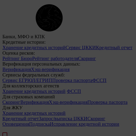
Банки, МФО и КПК
Кредитные истории:
Хранение кредитных историй
Сервис ЦККИ
Кредитный отчет
Оценка рисков:
Рейтинг Бюро
Рейтинг работодателя
Скоринг
Верификация персональных данных:
Верификация
Хэш-верификация
Сервисы федеральных служб:
Сервис ЕГРЮЛ/ЕГРИП
Проверка паспорта
ФССП
Для коллекторских агенств
Хранение кредитных историй
ФССП
Для страховых компаний
Скоринг
Верификация
Хэш-верификация
Проверка паспорта
Для ЖКУ
Хранение кредитных историй
Кредитный отчет
Запрос/выписка ЦККИ
Скоринг
Оповещения
Подписка
Исправление кредитной истории