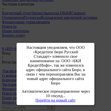
Частным клиентам
Кредитный отчет
Запрос/выписка ЦККИ
Скоринг
Оповещения
Подписка
Исправление кредитной истории
Финансовым управляющим
Новости
Наши партнеры
Вопрос-ответ
Настоящим уведомляем, что ООО
8 (495) 609-64-24
«Кредитное бюро Русский
Вход
Стандарт» изменило свое
/
наименование на ООО «БКИ
Регистрация
КредитИнфо», так же изменился
адрес официального сайта Бюро, в
Для физических лиц
Для корпоративных клиентов
связи с чем перенаправляем Вас на
О компании
новый адрес официального сайта
Корпоративным клиентам
Бюро
Частным клиентам
Финансовым управляющим
Автоматическое перенаправление через
Новости
10 секунд...
Наши партнеры
Перейти на новый сайт
Вопрос-ответ