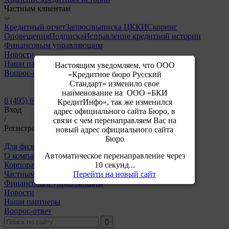
Частным клиентам
Кредитный отчет
Запрос/выписка ЦККИ
Скоринг
Оповещения
Подписка
Исправление кредитной истории
Финансовым управляющим
Новости
Наши партнеры
Настоящим уведомляем, что ООО
Вопрос-ответ
«Кредитное бюро Русский
Стандарт» изменило свое
наименование на ООО «БКИ
8 (495) 609-64-24
КредитИнфо», так же изменился
Вход
адрес официального сайта Бюро, в
/
связи с чем перенаправляем Вас на
Регистрация
новый адрес официального сайта
Бюро
Для физических лиц
Для корпоративных клиентов
Автоматическое перенаправление через
О компании
10 секунд...
Корпоративным клиентам
Перейти на новый сайт
Частным клиентам
Финансовым управляющим
Новости
Наши партнеры
Вопрос-ответ