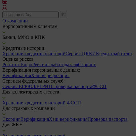
О компании
Корпоративным клиентам
Банки, МФО и КПК
Кредитные истории:
Хранение кредитных историй
Сервис ЦККИ
Кредитный отчет
Оценка рисков
Рейтинг Бюро
Рейтинг работодателя
Скоринг
Верификация персональных данных:
Верификация
Хэш-верификация
Сервисы федеральных служб:
Сервис ЕГРЮЛ/ЕГРИП
Проверка паспорта
ФССП
Для коллекторских агенств
Хранение кредитных историй
ФССП
Для страховых компаний
Скоринг
Верификация
Хэш-верификация
Проверка паспорта
Для ЖКУ
Хранение кредитных историй