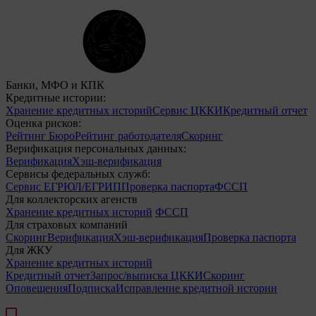
Банки, МФО и КПК
Кредитные истории:
Хранение кредитных историй
Сервис ЦККИ
Кредитный отчет
Оценка рисков:
Рейтинг Бюро
Рейтинг работодателя
Скоринг
Верификация персональных данных:
Верификация
Хэш-верификация
Сервисы федеральных служб:
Сервис ЕГРЮЛ/ЕГРИП
Проверка паспорта
ФССП
Для коллекторских агенств
Хранение кредитных историй
ФССП
Для страховых компаний
Скоринг
Верификация
Хэш-верификация
Проверка паспорта
Для ЖКУ
Хранение кредитных историй
Кредитный отчет
Запрос/выписка ЦККИ
Скоринг
Оповещения
Подписка
Исправление кредитной истории